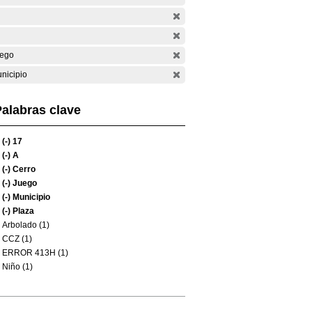
ego
nicipio
alabras clave
(-)
17
(-)
A
(-)
Cerro
(-)
Juego
(-)
Municipio
(-)
Plaza
Arbolado (1)
CCZ (1)
ERROR 413H (1)
Niño (1)