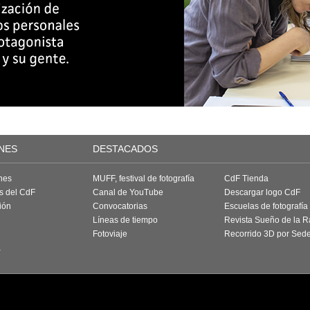
NES
DESTACADOS
nes
MUFF, festival de fotografía
CdF Tienda
as del CdF
Canal de YouTube
Descargar logo CdF
ión
Convocatorias
Escuelas de fotografía
Líneas de tiempo
Revista Sueño de la 
Fotoviaje
Recorrido 3D por Sed
a