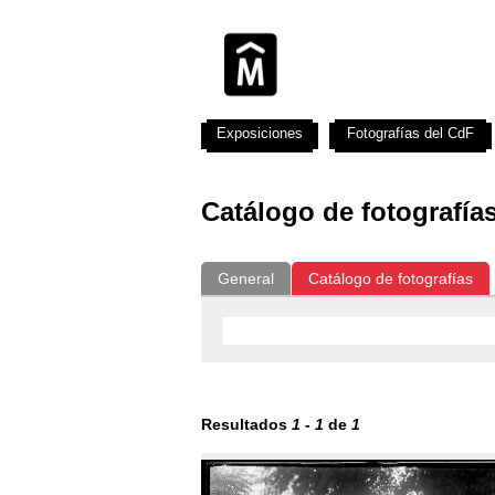
Exposiciones
Fotografías del CdF
Catálogo de fotografía
General
Catálogo de fotografías
Resultados
1
-
1
de
1