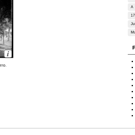
A
17
Ju
Mu
P
rro.