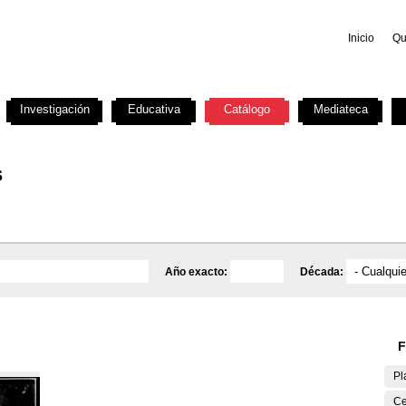
Inicio
Qu
Investigación
Educativa
Catálogo
Mediateca
s
Año exacto:
Década:
F
Pl
Ce