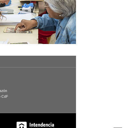
Razón
e CdF