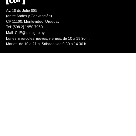
Av. 18 de Julio 885
(entre Andes y Convención)
CP 11100. Montevideo. Uruguay
Tel: [598 2] 1950 7960
Mail:
CdF@imm.gub.uy
Lunes, miércoles, jueves, viernes: de 10 a 19.30 h.
Martes: de 10 a 21 h. Sábados de 9.30 a 14.30 h.