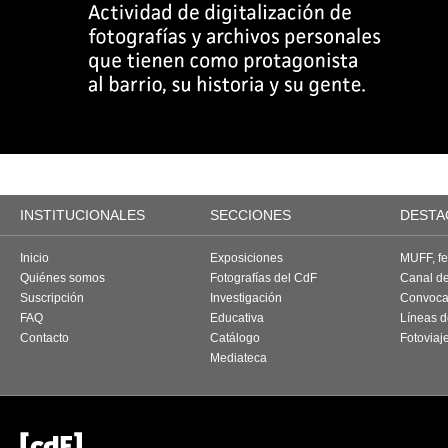
INSTITUCIONALES
SECCIONES
DESTA
Inicio
Exposiciones
MUFF, fes
Quiénes somos
Fotografías del CdF
Canal d
Suscripción
Investigación
Convoca
FAQ
Educativa
Líneas d
Contacto
Catálogo
Fotoviaj
Mediateca