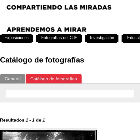
Exposiciones
Fotografías del CdF
Investigación
Educat
Catálogo de fotografías
General
Catálogo de fotografías
Resultados
1
-
1
de
1