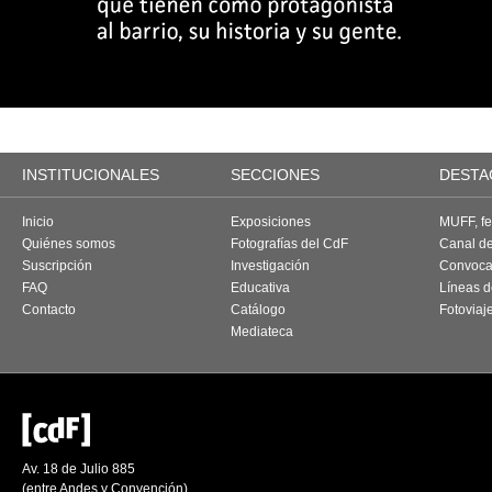
INSTITUCIONALES
SECCIONES
DESTA
Inicio
Exposiciones
MUFF, fes
Quiénes somos
Fotografías del CdF
Canal d
Suscripción
Investigación
Convoca
FAQ
Educativa
Líneas d
Contacto
Catálogo
Fotoviaj
Mediateca
Av. 18 de Julio 885
(entre Andes y Convención)