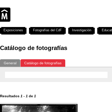
Exposiciones
Fotografías del CdF
Investigación
Educat
Catálogo de fotografías
General
Catálogo de fotografías
Resultados
1
-
1
de
1