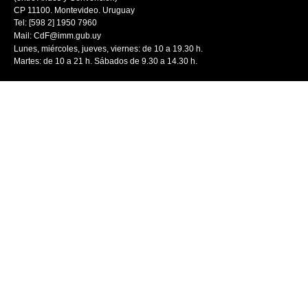
CP 11100. Montevideo. Uruguay
Tel: [598 2] 1950 7960
Mail:
CdF@imm.gub.uy
Lunes, miércoles, jueves, viernes: de 10 a 19.30 h.
Martes: de 10 a 21 h. Sábados de 9.30 a 14.30 h.