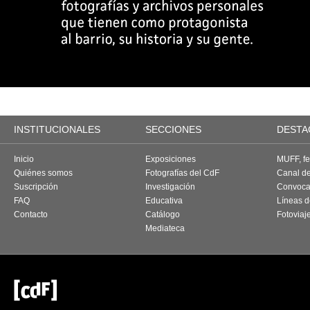
INSTITUCIONALES
SECCIONES
DESTA
Inicio
Exposiciones
MUFF, fes
Quiénes somos
Fotografías del CdF
Canal d
Suscripción
Investigación
Convoca
FAQ
Educativa
Líneas d
Contacto
Catálogo
Fotoviaj
Mediateca