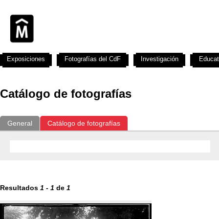
Exposiciones
Fotografías del CdF
Investigación
Educat
Catálogo de fotografías
General
Catálogo de fotografías
Resultados
1
-
1
de
1