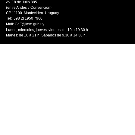
Av. 18 de Julio 885
(entre Andes y Convención)
CP 11100. Montevideo. Uruguay
Tel: [598 2] 1950 7960
Mail:
CdF@imm.gub.uy
Lunes, miércoles, jueves, viernes: de 10 a 19.30 h.
Martes: de 10 a 21 h. Sábados de 9.30 a 14.30 h.