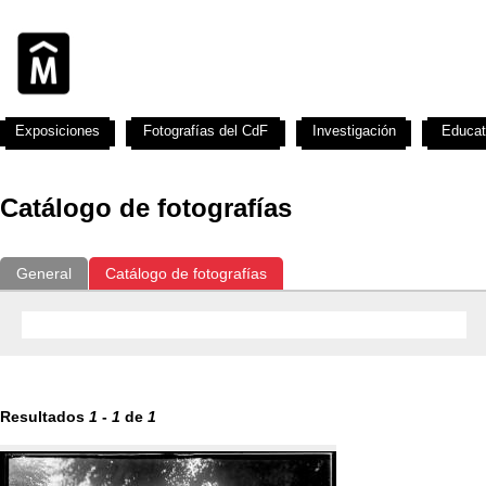
Exposiciones
Fotografías del CdF
Investigación
Educat
Catálogo de fotografías
General
Catálogo de fotografías
Resultados
1
-
1
de
1