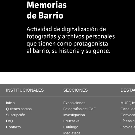
INSTITUCIONALES
SECCIONES
DESTA
Inicio
Exposiciones
MUFF, fes
Quiénes somos
Fotografías del CdF
Canal d
Suscripción
Investigación
Convoca
FAQ
Educativa
Líneas d
Contacto
Catálogo
Fotoviaj
Mediateca