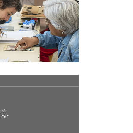
Razón
e CdF