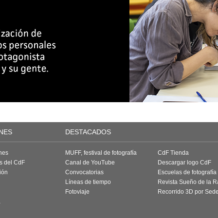
NES
DESTACADOS
nes
MUFF, festival de fotografía
CdF Tienda
as del CdF
Canal de YouTube
Descargar logo CdF
ión
Convocatorias
Escuelas de fotografía
Líneas de tiempo
Revista Sueño de la 
Fotoviaje
Recorrido 3D por Sed
a