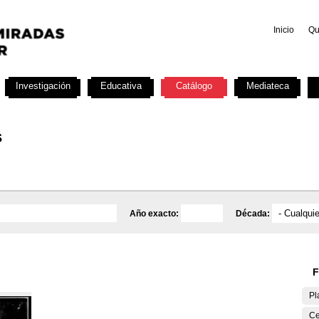
Inicio
Qu
Investigación
Educativa
Catálogo
Mediateca
s
Año exacto:
Década:
F
Pl
Ce