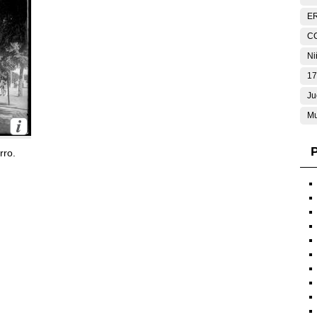
E
C
Ni
17
Ju
Mu
P
rro.