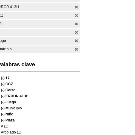
RROR 413H
CZ
ño
ego
nicipio
alabras clave
(-)
17
(-)
CCZ
(-)
Cerro
(-)
ERROR 413H
(-)
Juego
(-)
Municipio
(-)
Niño
(-)
Plaza
A (1)
Arbolado (1)