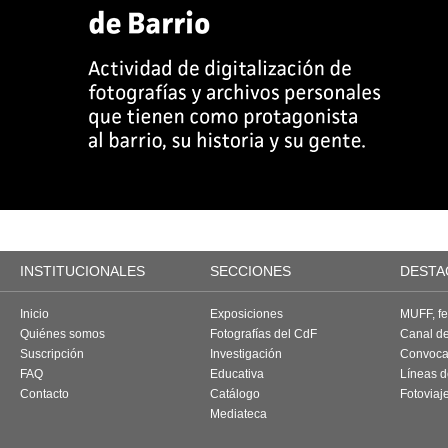
INSTITUCIONALES
SECCIONES
DESTA
Inicio
Exposiciones
MUFF, fes
Quiénes somos
Fotografías del CdF
Canal d
Suscripción
Investigación
Convoca
FAQ
Educativa
Líneas d
Contacto
Catálogo
Fotoviaj
Mediateca