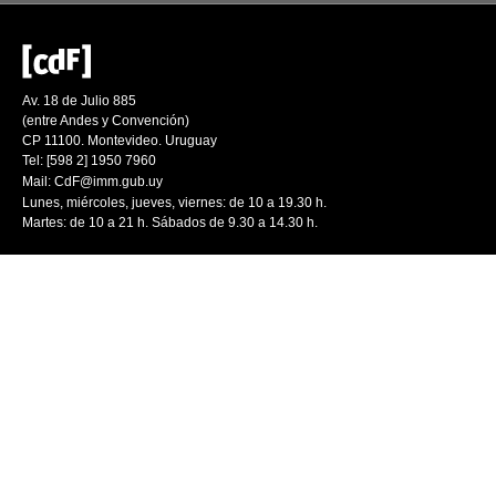
Av. 18 de Julio 885
(entre Andes y Convención)
CP 11100. Montevideo. Uruguay
Tel: [598 2] 1950 7960
Mail:
CdF@imm.gub.uy
Lunes, miércoles, jueves, viernes: de 10 a 19.30 h.
Martes: de 10 a 21 h. Sábados de 9.30 a 14.30 h.