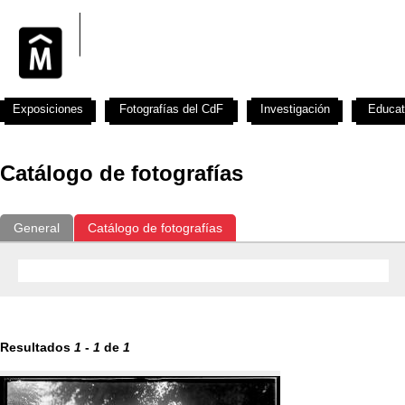
Exposiciones
Fotografías del CdF
Investigación
Educat
Catálogo de fotografías
General
Catálogo de fotografías
Resultados
1
-
1
de
1