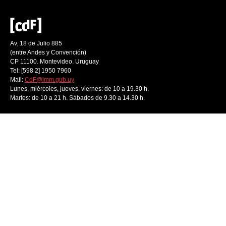
Av. 18 de Julio 885
(entre Andes y Convención)
CP 11100. Montevideo. Uruguay
Tel: [598 2] 1950 7960
Mail:
CdF@imm.gub.uy
Lunes, miércoles, jueves, viernes: de 10 a 19.30 h.
Martes: de 10 a 21 h. Sábados de 9.30 a 14.30 h.