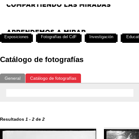
Exposiciones
Fotografías del CdF
Investigación
Educat
Catálogo de fotografías
General
Catálogo de fotografías
Resultados
1
-
2
de
2