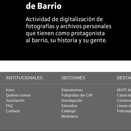
INSTITUCIONALES
SECCIONES
DESTA
Inicio
Exposiciones
MUFF, fes
Quiénes somos
Fotografías del CdF
Canal d
Suscripción
Investigación
Convoca
FAQ
Educativa
Líneas d
Contacto
Catálogo
Fotoviaj
Mediateca