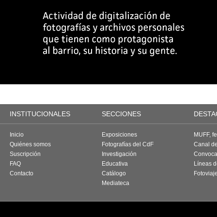
INSTITUCIONALES
SECCIONES
DESTA
Inicio
Exposiciones
MUFF, fes
Quiénes somos
Fotografías del CdF
Canal d
Suscripción
Investigación
Convoca
FAQ
Educativa
Líneas d
Contacto
Catálogo
Fotoviaj
Mediateca