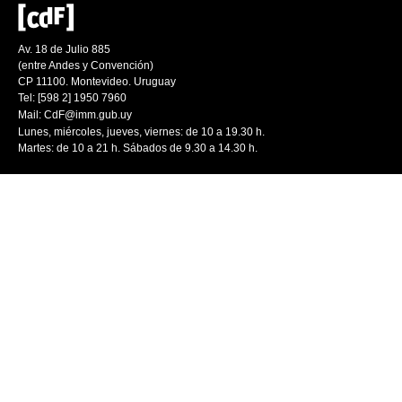
Av. 18 de Julio 885
(entre Andes y Convención)
CP 11100. Montevideo. Uruguay
Tel: [598 2] 1950 7960
Mail:
CdF@imm.gub.uy
Lunes, miércoles, jueves, viernes: de 10 a 19.30 h.
Martes: de 10 a 21 h. Sábados de 9.30 a 14.30 h.