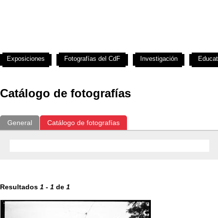
Exposiciones
Fotografías del CdF
Investigación
Educat
Catálogo de fotografías
General
Catálogo de fotografías
Resultados
1
-
1
de
1