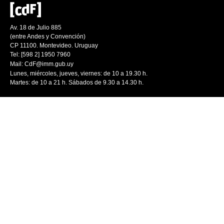
Av. 18 de Julio 885
(entre Andes y Convención)
CP 11100. Montevideo. Uruguay
Tel: [598 2] 1950 7960
Mail:
CdF@imm.gub.uy
Lunes, miércoles, jueves, viernes: de 10 a 19.30 h.
Martes: de 10 a 21 h. Sábados de 9.30 a 14.30 h.