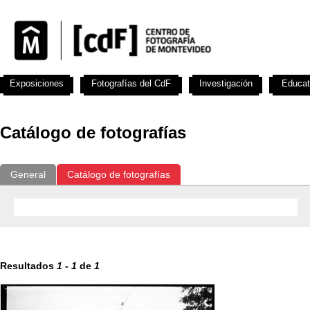
Exposiciones
Fotografías del CdF
Investigación
Educat
Catálogo de fotografías
General
Catálogo de fotografías
Resultados
1
-
1
de
1