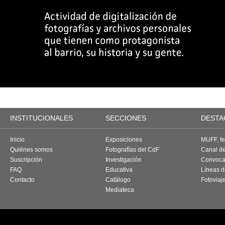
INSTITUCIONALES
SECCIONES
DESTA
Inicio
Exposiciones
MUFF, fes
Quiénes somos
Fotografías del CdF
Canal d
Suscripción
Investigación
Convoca
FAQ
Educativa
Líneas d
Contacto
Catálogo
Fotoviaj
Mediateca