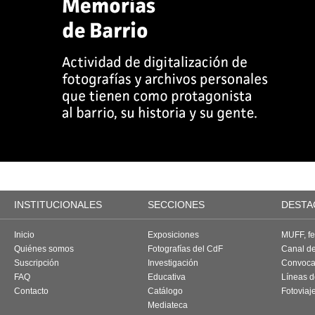
INSTITUCIONALES
SECCIONES
DESTA
Inicio
Exposiciones
MUFF, fes
Quiénes somos
Fotografías del CdF
Canal d
Suscripción
Investigación
Convoca
FAQ
Educativa
Líneas d
Contacto
Catálogo
Fotoviaj
Mediateca