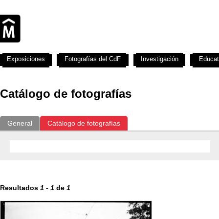
Exposiciones
Fotografías del CdF
Investigación
Educat
Catálogo de fotografías
General
Catálogo de fotografías
Resultados
1
-
1
de
1