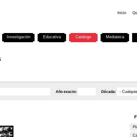
Inicio
Qu
Investigación
Educativa
Catálogo
Mediateca
s
Año exacto:
Década:
F
Pl
Ca