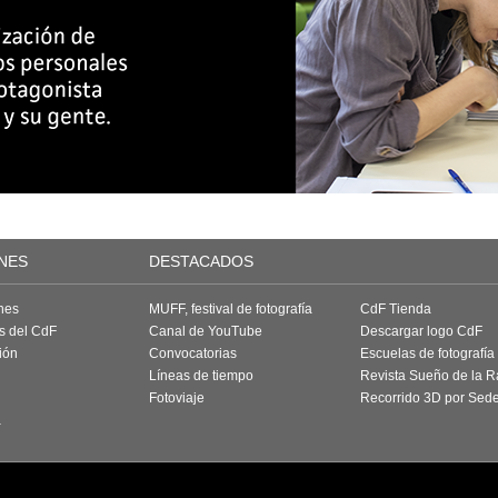
NES
DESTACADOS
nes
MUFF, festival de fotografía
CdF Tienda
as del CdF
Canal de YouTube
Descargar logo CdF
ión
Convocatorias
Escuelas de fotografía
Líneas de tiempo
Revista Sueño de la 
Fotoviaje
Recorrido 3D por Sed
a