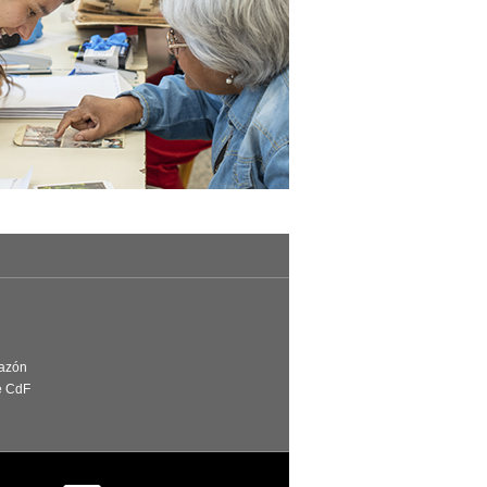
Razón
e CdF