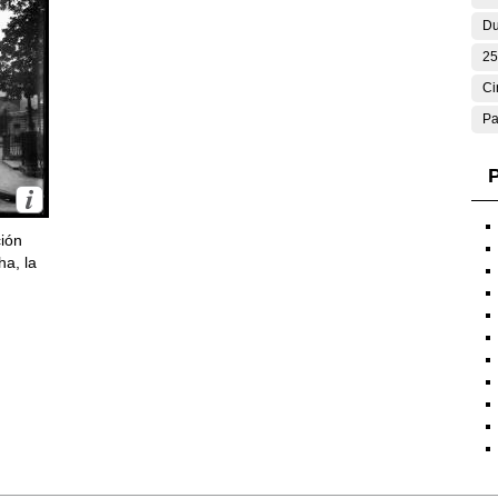
Du
25
Ci
Pa
P
ción
ha, la