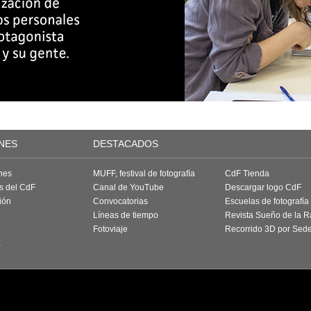
NES
DESTACADOS
nes
MUFF, festival de fotografía
CdF Tienda
as del CdF
Canal de YouTube
Descargar logo CdF
ión
Convocatorias
Escuelas de fotografía
Líneas de tiempo
Revista Sueño de la 
Fotoviaje
Recorrido 3D por Sed
a