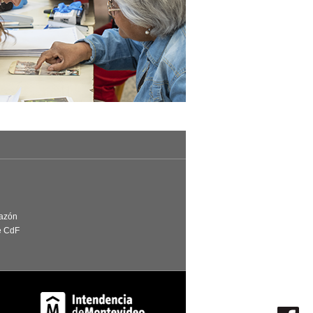
Razón
e CdF