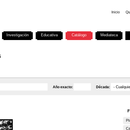
Inicio
Qu
Investigación
Educativa
Catálogo
Mediateca
s
Año exacto:
Década:
F
Pl
Ca