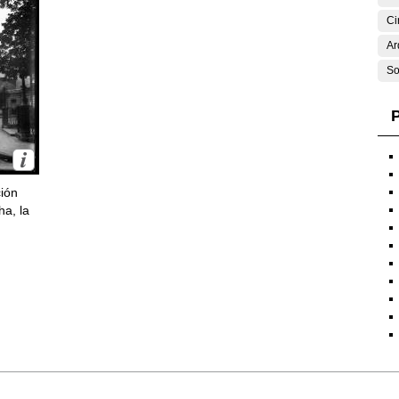
Ci
Ar
So
P
ción
ha, la