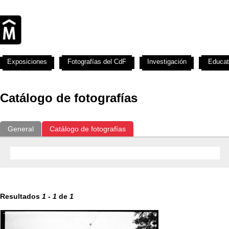
Exposiciones
Fotografías del CdF
Investigación
Educat
Catálogo de fotografías
General
Catálogo de fotografías
Resultados
1
-
1
de
1