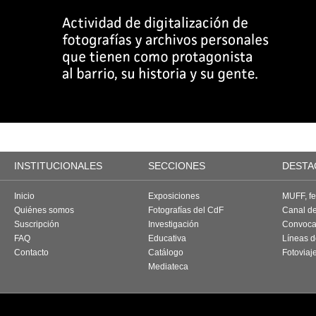
INSTITUCIONALES
SECCIONES
DESTA
Inicio
Exposiciones
MUFF, fes
Quiénes somos
Fotografías del CdF
Canal d
Suscripción
Investigación
Convoca
FAQ
Educativa
Líneas d
Contacto
Catálogo
Fotoviaj
Mediateca