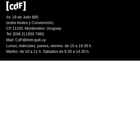
Av. 18 de Julio 885
(entre Andes y Convención)
CP 11100. Montevideo. Uruguay
Tel: [598 2] 1950 7960
Mail:
CdF@imm.gub.uy
Lunes, miércoles, jueves, viernes: de 10 a 19.30 h.
Martes: de 10 a 21 h. Sábados de 9.30 a 14.30 h.