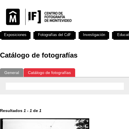
Exposiciones
Fotografías del CdF
Investigación
Educat
Catálogo de fotografías
General
Catálogo de fotografías
Resultados
1
-
1
de
1