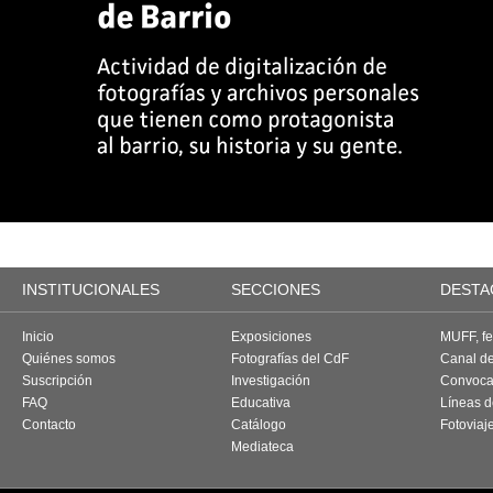
INSTITUCIONALES
SECCIONES
DESTA
Inicio
Exposiciones
MUFF, fes
Quiénes somos
Fotografías del CdF
Canal d
Suscripción
Investigación
Convoca
FAQ
Educativa
Líneas d
Contacto
Catálogo
Fotoviaj
Mediateca