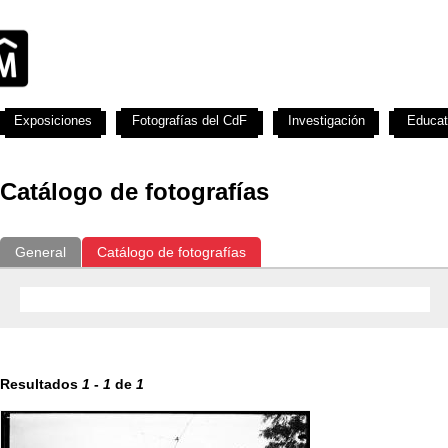
Exposiciones
Fotografías del CdF
Investigación
Educat
Catálogo de fotografías
General
Catálogo de fotografías
Resultados
1
-
1
de
1