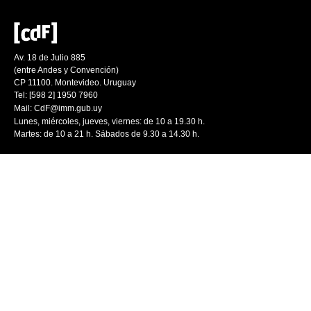
Av. 18 de Julio 885
(entre Andes y Convención)
CP 11100. Montevideo. Uruguay
Tel: [598 2] 1950 7960
Mail:
CdF@imm.gub.uy
Lunes, miércoles, jueves, viernes: de 10 a 19.30 h.
Martes: de 10 a 21 h. Sábados de 9.30 a 14.30 h.