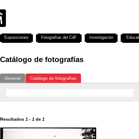
Exposiciones
Fotografías del CdF
Investigación
Educat
Catálogo de fotografías
General
Catálogo de fotografías
Resultados
1
-
1
de
1