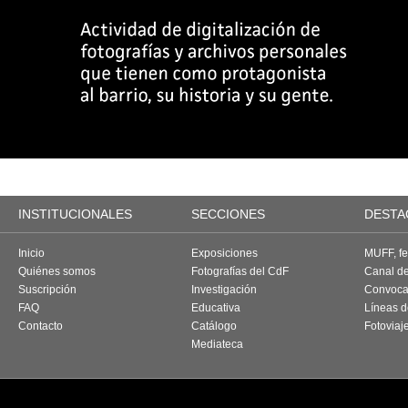
INSTITUCIONALES
SECCIONES
DESTA
Inicio
Exposiciones
MUFF, fes
Quiénes somos
Fotografías del CdF
Canal d
Suscripción
Investigación
Convoca
FAQ
Educativa
Líneas d
Contacto
Catálogo
Fotoviaj
Mediateca