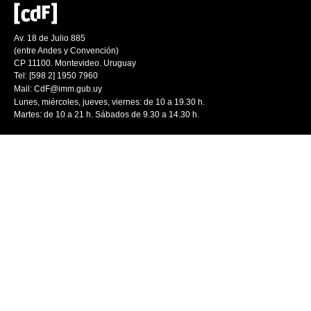
Av. 18 de Julio 885
(entre Andes y Convención)
CP 11100. Montevideo. Uruguay
Tel: [598 2] 1950 7960
Mail:
CdF@imm.gub.uy
Lunes, miércoles, jueves, viernes: de 10 a 19.30 h.
Martes: de 10 a 21 h. Sábados de 9.30 a 14.30 h.