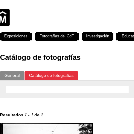
Exposiciones
Fotografías del CdF
Investigación
Educat
Catálogo de fotografías
General
Catálogo de fotografías
Resultados
1
-
1
de
1