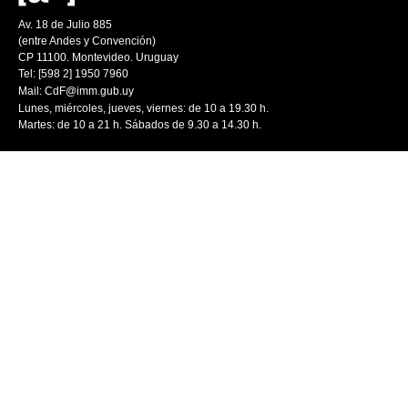
Av. 18 de Julio 885
(entre Andes y Convención)
CP 11100. Montevideo. Uruguay
Tel: [598 2] 1950 7960
Mail:
CdF@imm.gub.uy
Lunes, miércoles, jueves, viernes: de 10 a 19.30 h.
Martes: de 10 a 21 h. Sábados de 9.30 a 14.30 h.