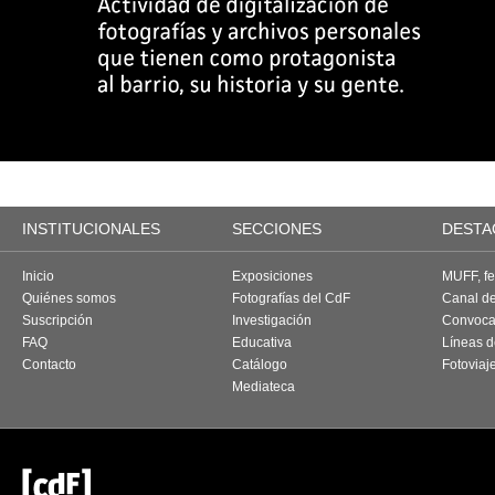
INSTITUCIONALES
SECCIONES
DESTA
Inicio
Exposiciones
MUFF, fes
Quiénes somos
Fotografías del CdF
Canal d
Suscripción
Investigación
Convoca
FAQ
Educativa
Líneas d
Contacto
Catálogo
Fotoviaj
Mediateca