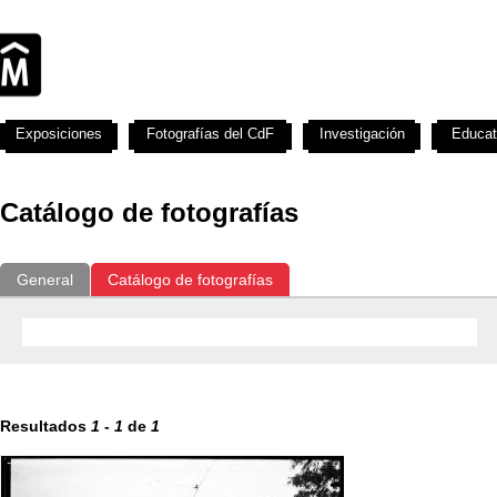
Exposiciones
Fotografías del CdF
Investigación
Educat
Catálogo de fotografías
General
Catálogo de fotografías
Resultados
1
-
1
de
1