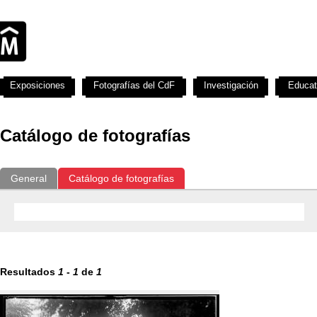
Exposiciones
Fotografías del CdF
Investigación
Educat
Catálogo de fotografías
General
Catálogo de fotografías
Resultados
1
-
1
de
1