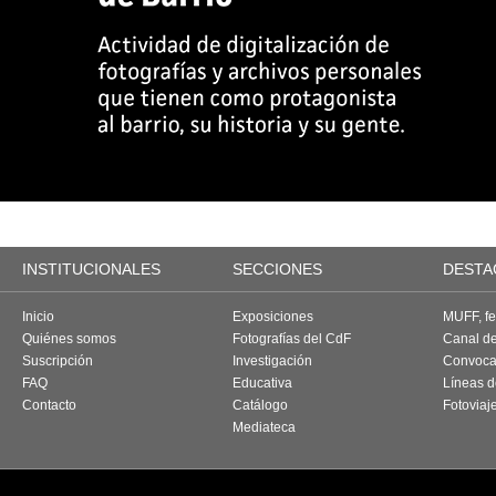
INSTITUCIONALES
SECCIONES
DESTA
Inicio
Exposiciones
MUFF, fes
Quiénes somos
Fotografías del CdF
Canal d
Suscripción
Investigación
Convoca
FAQ
Educativa
Líneas d
Contacto
Catálogo
Fotoviaj
Mediateca