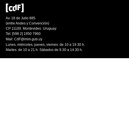
Av. 18 de Julio 885
(entre Andes y Convención)
CP 11100. Montevideo. Uruguay
Tel: [598 2] 1950 7960
Mail:
CdF@imm.gub.uy
Lunes, miércoles, jueves, viernes: de 10 a 19.30 h.
Martes: de 10 a 21 h. Sábados de 9.30 a 14.30 h.