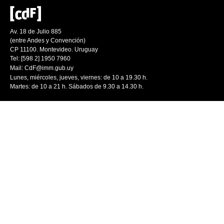
Av. 18 de Julio 885
(entre Andes y Convención)
CP 11100. Montevideo. Uruguay
Tel: [598 2] 1950 7960
Mail:
CdF@imm.gub.uy
Lunes, miércoles, jueves, viernes: de 10 a 19.30 h.
Martes: de 10 a 21 h. Sábados de 9.30 a 14.30 h.