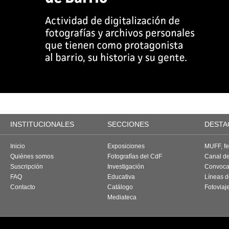
INSTITUCIONALES
SECCIONES
DESTA
Inicio
Exposiciones
MUFF, fes
Quiénes somos
Fotografías del CdF
Canal d
Suscripción
Investigación
Convoca
FAQ
Educativa
Líneas d
Contacto
Catálogo
Fotoviaj
Mediateca