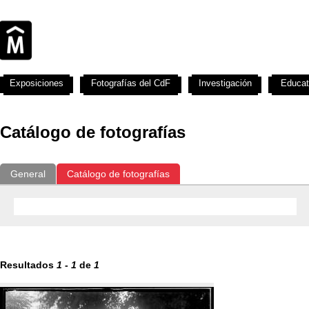
Exposiciones
Fotografías del CdF
Investigación
Educat
Catálogo de fotografías
General
Catálogo de fotografías
Resultados
1
-
1
de
1