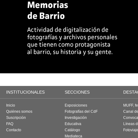
INSTITUCIONALES
SECCIONES
DESTA
Inicio
Exposiciones
MUFF, fes
Quiénes somos
Fotografías del CdF
Canal d
Suscripción
Investigación
Convoca
FAQ
Educativa
Líneas d
Contacto
Catálogo
Fotoviaj
Mediateca