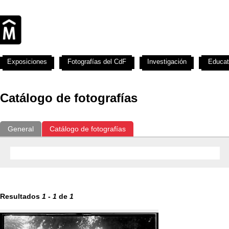
Exposiciones
Fotografías del CdF
Investigación
Educat
Catálogo de fotografías
General
Catálogo de fotografías
Resultados
1
-
1
de
1