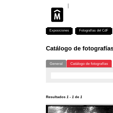
Exposiciones
Fotografías del CdF
Catálogo de fotografía
General
Catálogo de fotografías
Resultados
1
-
1
de
1