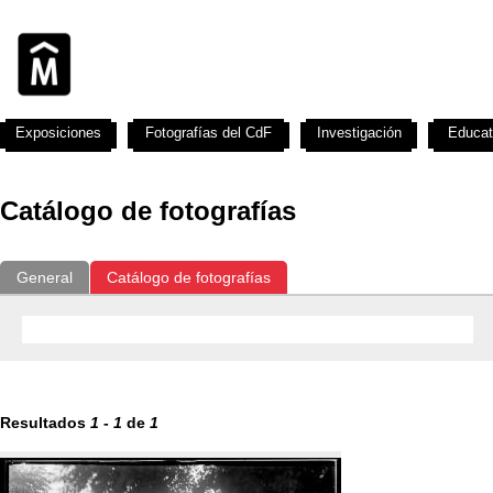
Exposiciones
Fotografías del CdF
Investigación
Educat
Catálogo de fotografías
General
Catálogo de fotografías
Resultados
1
-
1
de
1