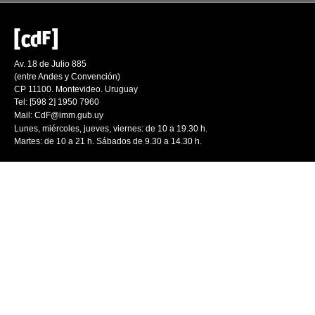
Av. 18 de Julio 885
(entre Andes y Convención)
CP 11100. Montevideo. Uruguay
Tel: [598 2] 1950 7960
Mail:
CdF@imm.gub.uy
Lunes, miércoles, jueves, viernes: de 10 a 19.30 h.
Martes: de 10 a 21 h. Sábados de 9.30 a 14.30 h.