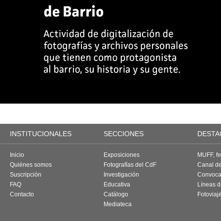
INSTITUCIONALES
SECCIONES
DESTA
Inicio
Exposiciones
MUFF, fes
Quiénes somos
Fotografías del CdF
Canal d
Suscripción
Investigación
Convoca
FAQ
Educativa
Líneas d
Contacto
Catálogo
Fotoviaj
Mediateca