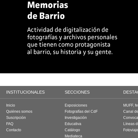
INSTITUCIONALES
SECCIONES
DESTA
Inicio
Exposiciones
MUFF, fes
Quiénes somos
Fotografías del CdF
Canal d
Suscripción
Investigación
Convoca
FAQ
Educativa
Líneas d
Contacto
Catálogo
Fotoviaj
Mediateca