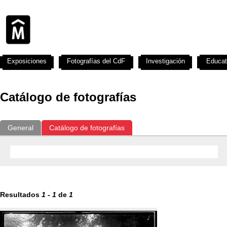
Exposiciones
Fotografías del CdF
Investigación
Educat
Catálogo de fotografías
General
Catálogo de fotografías
Resultados
1
-
1
de
1