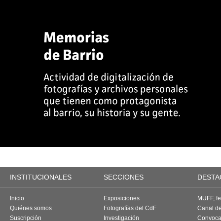
INSTITUCIONALES
SECCIONES
DESTA
Inicio
Exposiciones
MUFF, fes
Quiénes somos
Fotografías del CdF
Canal d
Suscripción
Investigación
Convoca