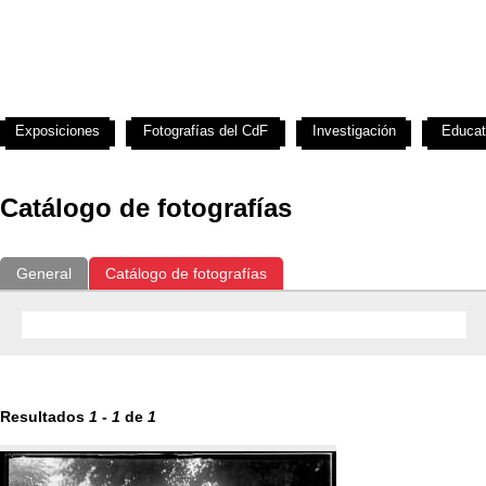
Exposiciones
Fotografías del CdF
Investigación
Educat
Catálogo de fotografías
General
Catálogo de fotografías
Resultados
1
-
1
de
1