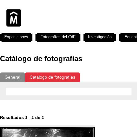
Exposiciones
Fotografías del CdF
Investigación
Educat
Catálogo de fotografías
General
Catálogo de fotografías
Resultados
1
-
1
de
1