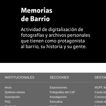
INSTITUCIONALES
SECCIONES
DESTA
Inicio
Exposiciones
MUFF, fes
Quiénes somos
Fotografías del CdF
Canal d
Suscripción
Investigación
Convoca
FAQ
Educativa
Líneas d