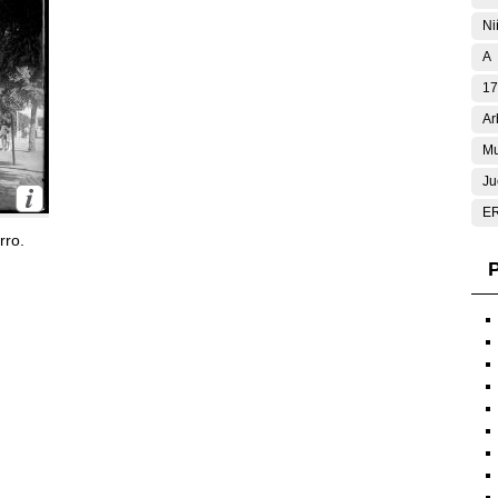
Ni
A
17
Ar
Mu
Ju
E
rro.
P