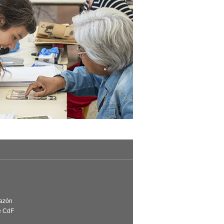
Razón
e CdF