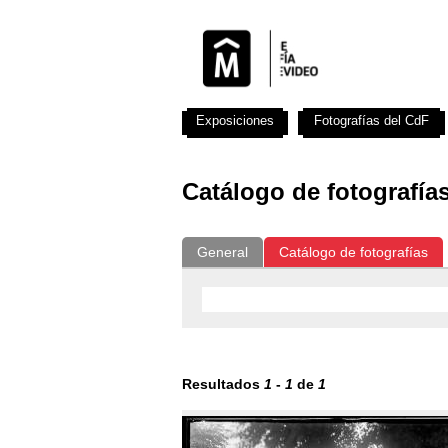
Exposiciones
Fotografías del CdF
Catálogo de fotografía
General
Catálogo de fotografías
Resultados
1
-
1
de
1