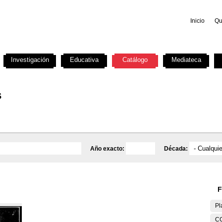
Inicio
Qu
Investigación
Educativa
Catálogo
Mediateca
s
Año exacto:
Década:
F
Pl
C