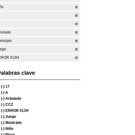
ño
bolado
nicipio
ego
RROR 413H
alabras clave
(-)
17
(-)
A
(-)
Arbolado
(-)
CCZ
(-)
ERROR 413H
(-)
Juego
(-)
Municipio
(-)
Niño
(-)
Plaza