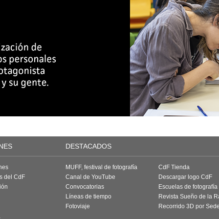
NES
DESTACADOS
nes
MUFF, festival de fotografía
CdF Tienda
as del CdF
Canal de YouTube
Descargar logo CdF
ión
Convocatorias
Escuelas de fotografía
Líneas de tiempo
Revista Sueño de la 
Fotoviaje
Recorrido 3D por Sed
a