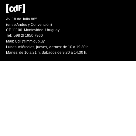
Av. 18 de Julio 885
(entre Andes y Convención)
CP 11100. Montevideo. Uruguay
Tel: [598 2] 1950 7960
Mail:
CdF@imm.gub.uy
Lunes, miércoles, jueves, viernes: de 10 a 19.30 h.
Martes: de 10 a 21 h. Sábados de 9.30 a 14.30 h.