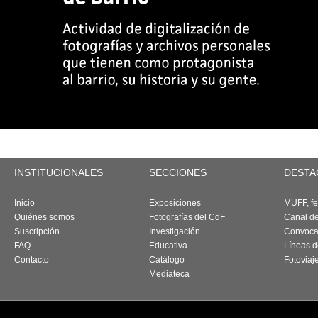
INSTITUCIONALES
SECCIONES
DESTA
Inicio
Exposiciones
MUFF, fes
Quiénes somos
Fotografías del CdF
Canal d
Suscripción
Investigación
Convoca
FAQ
Educativa
Líneas d
Contacto
Catálogo
Fotoviaj
Mediateca