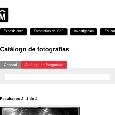
Exposiciones
Fotografías del CdF
Investigación
Educat
Catálogo de fotografías
General
Catálogo de fotografías
Resultados
1
-
1
de
1