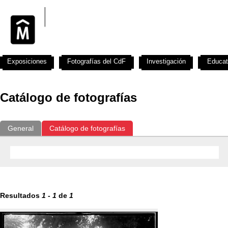
Exposiciones
Fotografías del CdF
Investigación
Educat
Catálogo de fotografías
General
Catálogo de fotografías
Resultados
1
-
1
de
1