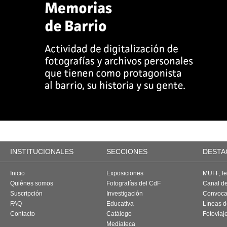
INSTITUCIONALES
SECCIONES
DESTA
Inicio
Exposiciones
MUFF, fes
Quiénes somos
Fotografías del CdF
Canal d
Suscripción
Investigación
Convoca
FAQ
Educativa
Líneas d
Contacto
Catálogo
Fotoviaj
Mediateca