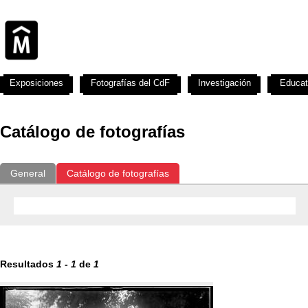
Exposiciones
Fotografías del CdF
Investigación
Educat
Catálogo de fotografías
General
Catálogo de fotografías
Resultados
1
-
1
de
1