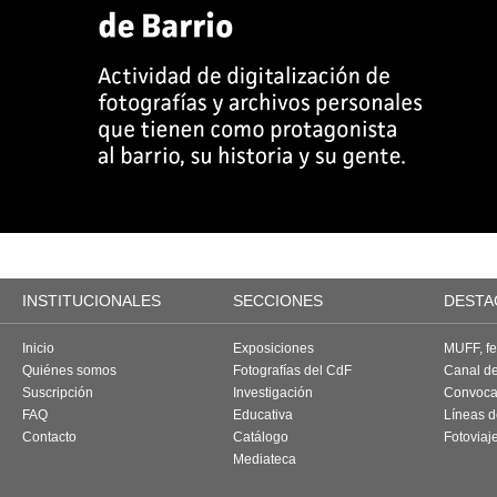
INSTITUCIONALES
SECCIONES
DESTA
Inicio
Exposiciones
MUFF, fes
Quiénes somos
Fotografías del CdF
Canal d
Suscripción
Investigación
Convoca
FAQ
Educativa
Líneas d
Contacto
Catálogo
Fotoviaj
Mediateca