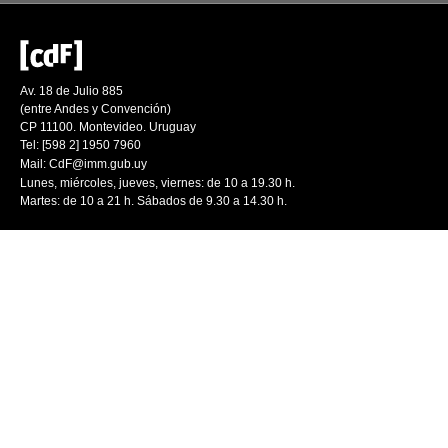
Av. 18 de Julio 885
(entre Andes y Convención)
CP 11100. Montevideo. Uruguay
Tel: [598 2] 1950 7960
Mail:
CdF@imm.gub.uy
Lunes, miércoles, jueves, viernes: de 10 a 19.30 h.
Martes: de 10 a 21 h. Sábados de 9.30 a 14.30 h.