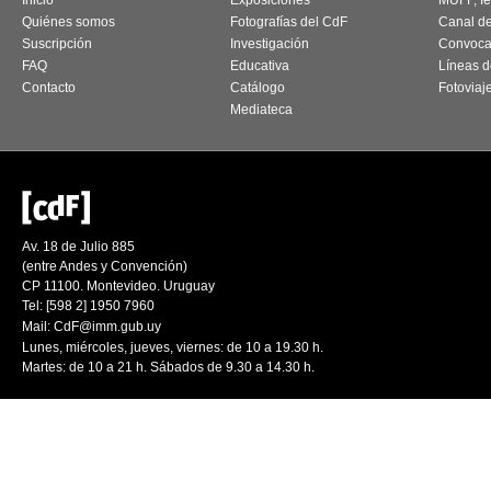
Inicio
Exposiciones
MUFF, fes
Quiénes somos
Fotografías del CdF
Canal d
Suscripción
Investigación
Convoca
FAQ
Educativa
Líneas d
Contacto
Catálogo
Fotoviaj
Mediateca
Av. 18 de Julio 885
(entre Andes y Convención)
CP 11100. Montevideo. Uruguay
Tel: [598 2] 1950 7960
Mail:
CdF@imm.gub.uy
Lunes, miércoles, jueves, viernes: de 10 a 19.30 h.
Martes: de 10 a 21 h. Sábados de 9.30 a 14.30 h.