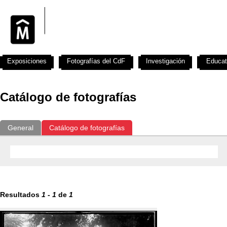
Exposiciones
Fotografías del CdF
Investigación
Educat
Catálogo de fotografías
General
Catálogo de fotografías
Resultados
1
-
1
de
1