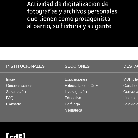
INSTITUCIONALES
SECCIONES
DESTA
Inicio
Exposiciones
MUFF, fes
Quiénes somos
Fotografías del CdF
Canal d
Suscripción
Investigación
Convoca
FAQ
Educativa
Líneas d
Contacto
Catálogo
Fotoviaj
Mediateca