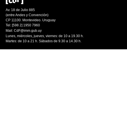
Av. 18 de Julio 885
(entre Andes y Convención)
CP 11100. Montevideo. Uruguay
Tel: [598 2] 1950 7960
Mail:
CdF@imm.gub.uy
Lunes, miércoles, jueves, viernes: de 10 a 19.30 h.
Martes: de 10 a 21 h. Sábados de 9.30 a 14.30 h.