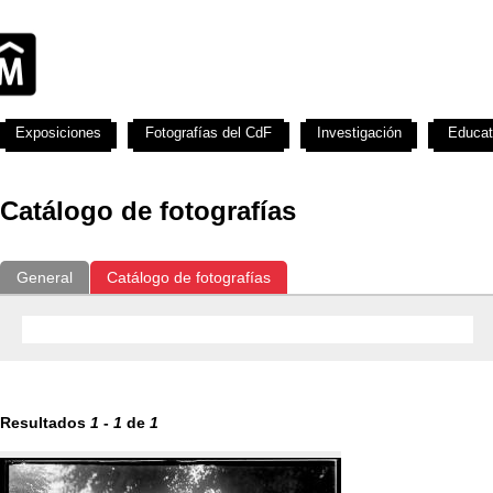
Exposiciones
Fotografías del CdF
Investigación
Educat
Catálogo de fotografías
General
Catálogo de fotografías
Resultados
1
-
1
de
1