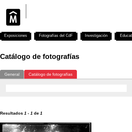
Exposiciones
Fotografías del CdF
Investigación
Educat
Catálogo de fotografías
General
Catálogo de fotografías
Resultados
1
-
1
de
1