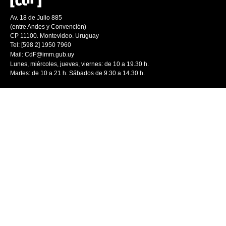
Av. 18 de Julio 885
(entre Andes y Convención)
CP 11100. Montevideo. Uruguay
Tel: [598 2] 1950 7960
Mail:
CdF@imm.gub.uy
Lunes, miércoles, jueves, viernes: de 10 a 19.30 h.
Martes: de 10 a 21 h. Sábados de 9.30 a 14.30 h.