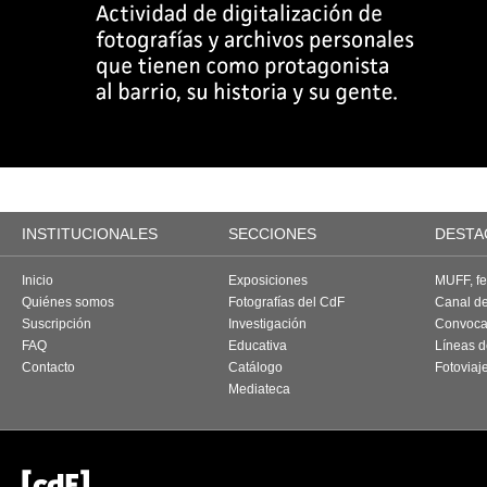
INSTITUCIONALES
SECCIONES
DESTA
Inicio
Exposiciones
MUFF, fes
Quiénes somos
Fotografías del CdF
Canal d
Suscripción
Investigación
Convoca
FAQ
Educativa
Líneas d
Contacto
Catálogo
Fotoviaj
Mediateca