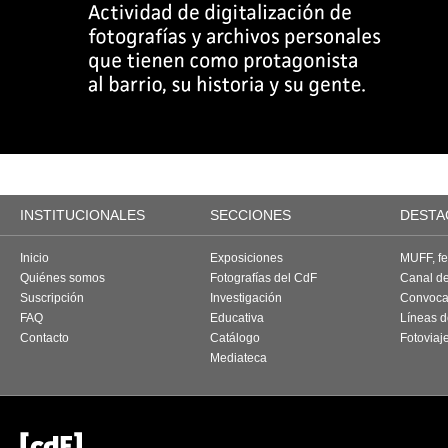
INSTITUCIONALES
SECCIONES
DESTA
Inicio
Exposiciones
MUFF, fes
Quiénes somos
Fotografías del CdF
Canal d
Suscripción
Investigación
Convoca
FAQ
Educativa
Líneas d
Contacto
Catálogo
Fotoviaj
Mediateca