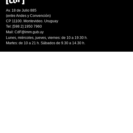
Av. 18 de Julio 885
(entre Andes y Convención)
CP 11100. Montevideo. Uruguay
Tel: [598 2] 1950 7960
Mail:
CdF@imm.gub.uy
Lunes, miércoles, jueves, viernes: de 10 a 19.30 h.
Martes: de 10 a 21 h. Sábados de 9.30 a 14.30 h.