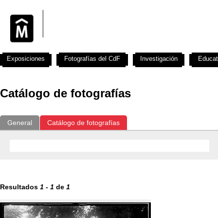
Exposiciones
Fotografías del CdF
Investigación
Educat
Catálogo de fotografías
General
Catálogo de fotografías
Resultados
1
-
1
de
1