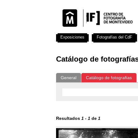
Exposiciones
Fotografías del CdF
Catálogo de fotografía
General
Catálogo de fotografías
Resultados
1
-
1
de
1