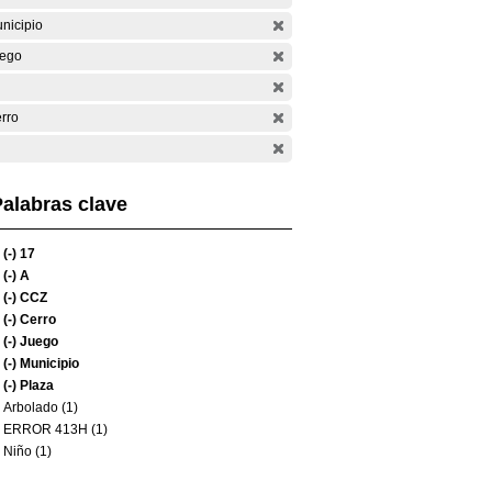
nicipio
ego
rro
alabras clave
(-)
17
(-)
A
(-)
CCZ
(-)
Cerro
(-)
Juego
(-)
Municipio
(-)
Plaza
Arbolado (1)
ERROR 413H (1)
Niño (1)