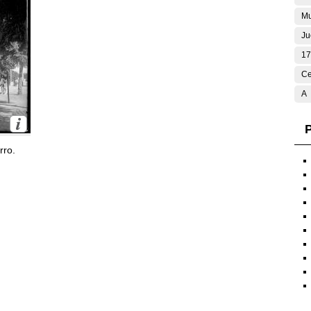
Mu
Ju
17
Ce
A
P
rro.