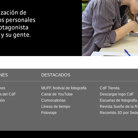
NES
DESTACADOS
nes
MUFF, festival de fotografía
CdF Tienda
as del CdF
Canal de YouTube
Descargar logo CdF
ión
Convocatorias
Escuelas de fotografía
Líneas de tiempo
Revista Sueño de la 
Fotoviaje
Recorrido 3D por Sed
a