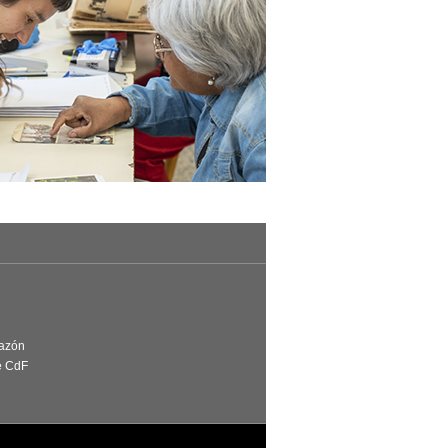
Razón
e CdF