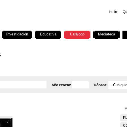
Inicio
Qu
Investigación
Educativa
Catálogo
Mediateca
s
Año exacto:
Década:
F
Pl
C