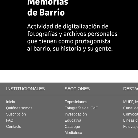
INSTITUCIONALES
SECCIONES
DESTA
Inicio
Exposiciones
MUFF, fes
Quiénes somos
Fotografías del CdF
Canal d
Suscripción
Investigación
Convoca
FAQ
Educativa
Líneas d
Contacto
Catálogo
Fotoviaj
Mediateca