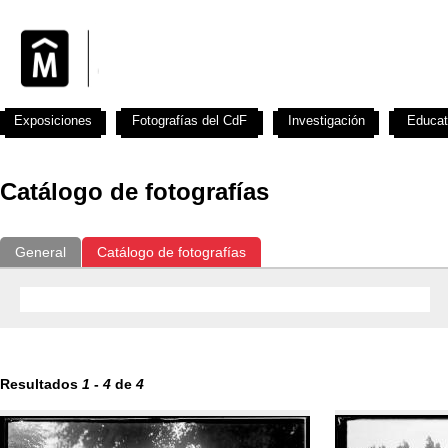
Exposiciones
Fotografías del CdF
Investigación
Educat
Catálogo de fotografías
General
Catálogo de fotografías
Resultados
1
-
4
de
4