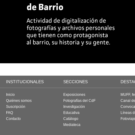
INSTITUCIONALES
SECCIONES
DESTA
Inicio
Exposiciones
MUFF, fes
Quiénes somos
Fotografías del CdF
Canal d
Suscripción
Investigación
Convoca
FAQ
Educativa
Líneas d
Contacto
Catálogo
Fotoviaj
Mediateca