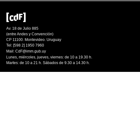
Av. 18 de Julio 885
(entre Andes y Convención)
CP 11100. Montevideo. Uruguay
Tel: [598 2] 1950 7960
Mail:
CdF@imm.gub.uy
Lunes, miércoles, jueves, viernes: de 10 a 19.30 h.
Martes: de 10 a 21 h. Sábados de 9.30 a 14.30 h.