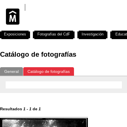
Exposiciones
Fotografías del CdF
Investigación
Educat
Catálogo de fotografías
General
Catálogo de fotografías
Resultados
1
-
1
de
1