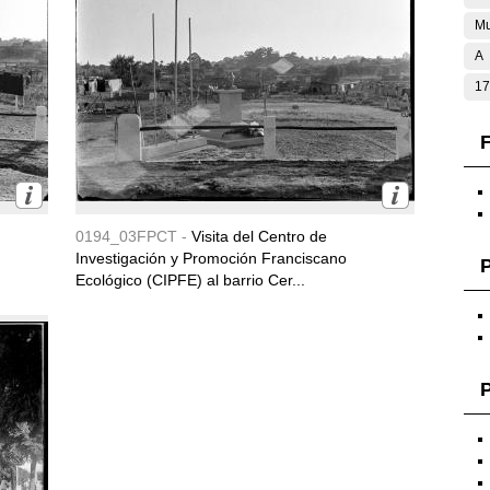
Mu
A
17
F
0194_03FPCT -
Visita del Centro de
Investigación y Promoción Franciscano
Ecológico (CIPFE) al barrio Cer...
P