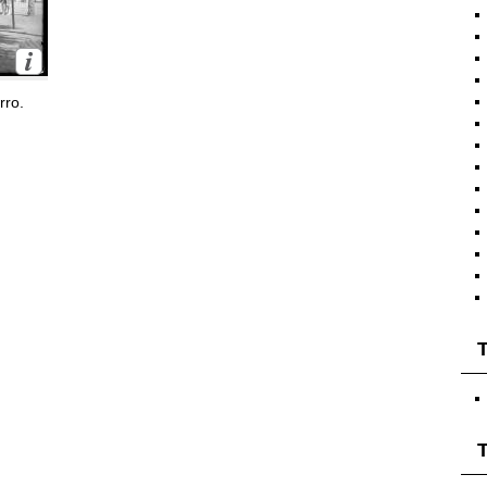
rro.
T
T