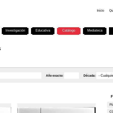
Inicio
Qu
Investigación
Educativa
Catálogo
Mediateca
s
Año exacto:
Década:
F
Pl
C