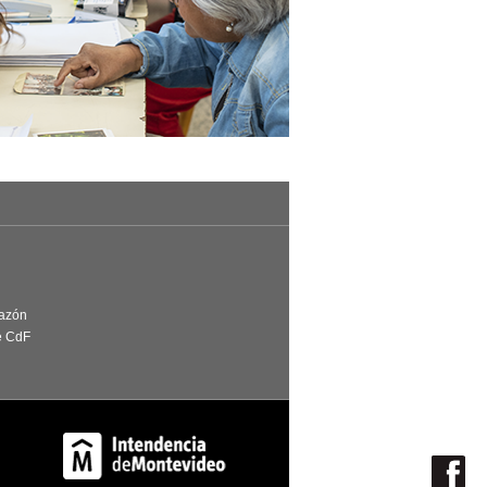
Razón
e CdF