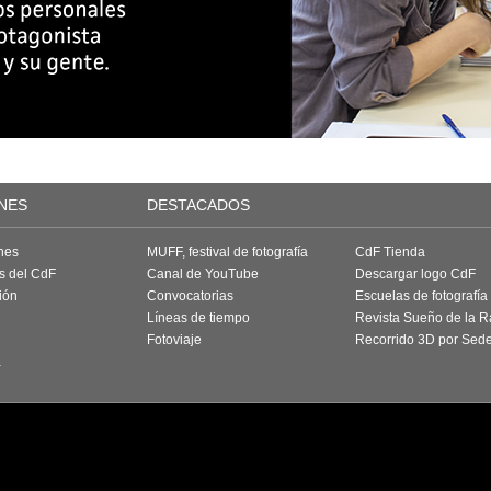
NES
DESTACADOS
nes
MUFF, festival de fotografía
CdF Tienda
as del CdF
Canal de YouTube
Descargar logo CdF
ión
Convocatorias
Escuelas de fotografía
Líneas de tiempo
Revista Sueño de la 
Fotoviaje
Recorrido 3D por Sed
a