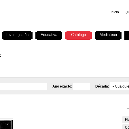
Inicio
Qu
Investigación
Educativa
Catálogo
Mediateca
s
Año exacto:
Década:
F
Pl
C