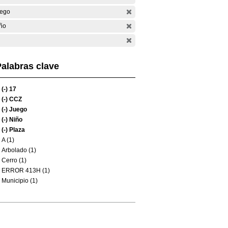
ego
ño
alabras clave
(-)
17
(-)
CCZ
(-)
Juego
(-)
Niño
(-)
Plaza
A (1)
Arbolado (1)
Cerro (1)
ERROR 413H (1)
Municipio (1)