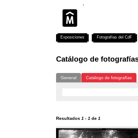
Exposiciones
Fotografías del CdF
Catálogo de fotografía
General
Catálogo de fotografías
Resultados
1
-
1
de
1