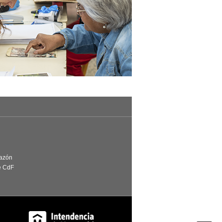
Razón
e CdF