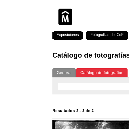
Exposiciones
Fotografías del CdF
Catálogo de fotografía
General
Catálogo de fotografías
Resultados
1
-
1
de
1