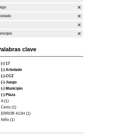
ego
bolado
nicipio
alabras clave
(-)
17
(-)
Arbolado
(-)
CCZ
(-)
Juego
(-)
Municipio
(-)
Plaza
A (1)
Cerro (1)
ERROR 413H (1)
Niño (1)