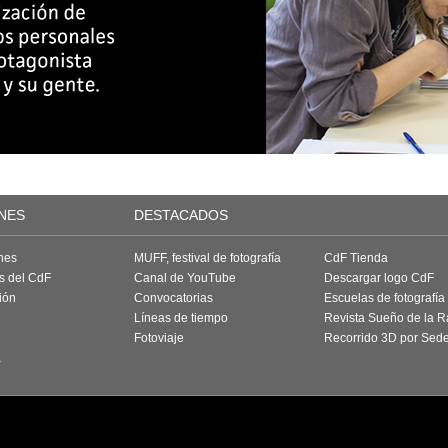
NES
DESTACADOS
nes
MUFF, festival de fotografía
CdF Tienda
as del CdF
Canal de YouTube
Descargar logo CdF
ión
Convocatorias
Escuelas de fotografía
Líneas de tiempo
Revista Sueño de la 
Fotoviaje
Recorrido 3D por Sed
a