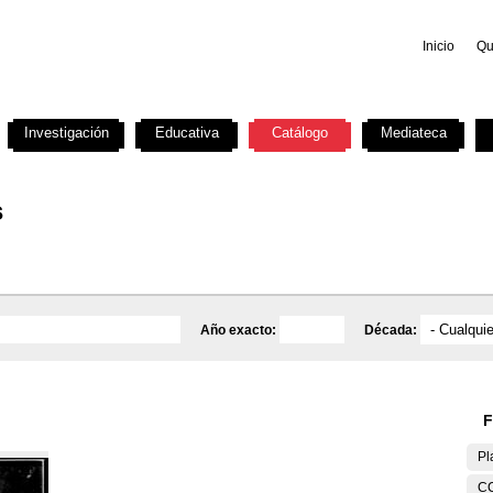
Inicio
Qu
Investigación
Educativa
Catálogo
Mediateca
s
Año exacto:
Década:
F
Pl
C