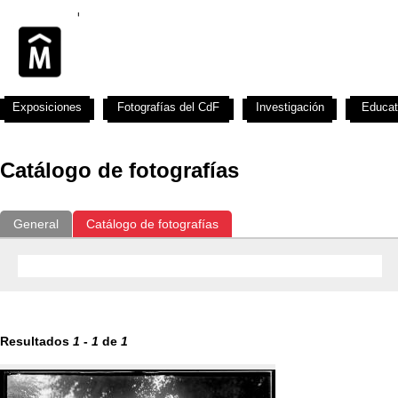
Exposiciones
Fotografías del CdF
Investigación
Educat
Catálogo de fotografías
General
Catálogo de fotografías
Resultados
1
-
1
de
1