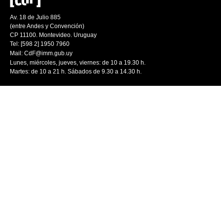
Av. 18 de Julio 885
(entre Andes y Convención)
CP 11100. Montevideo. Uruguay
Tel: [598 2] 1950 7960
Mail:
CdF@imm.gub.uy
Lunes, miércoles, jueves, viernes: de 10 a 19.30 h.
Martes: de 10 a 21 h. Sábados de 9.30 a 14.30 h.