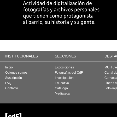
INSTITUCIONALES
SECCIONES
DESTA
Inicio
Exposiciones
MUFF, fes
Quiénes somos
Fotografías del CdF
Canal d
Suscripción
Investigación
Convoca
FAQ
Educativa
Líneas d
Contacto
Catálogo
Fotoviaj
Mediateca