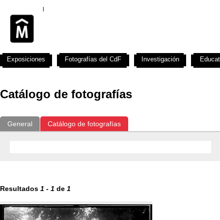
Exposiciones
Fotografías del CdF
Investigación
Educat
Catálogo de fotografías
General
Catálogo de fotografías
Resultados
1
-
1
de
1