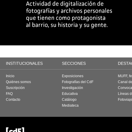
INSTITUCIONALES
SECCIONES
DESTA
Inicio
Exposiciones
MUFF, fes
Quiénes somos
Fotografías del CdF
Canal d
Suscripción
Investigación
Convoca
FAQ
Educativa
Líneas d
Contacto
Catálogo
Fotoviaj
Mediateca