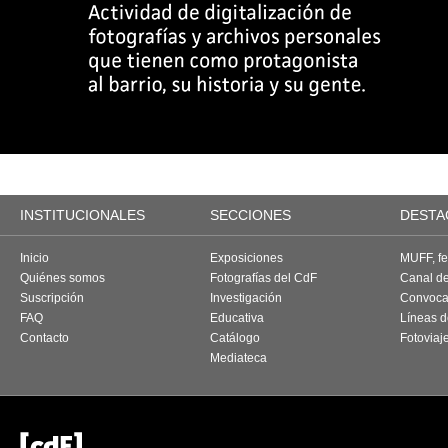
INSTITUCIONALES
SECCIONES
DESTA
Inicio
Exposiciones
MUFF, fes
Quiénes somos
Fotografías del CdF
Canal d
Suscripción
Investigación
Convoca
FAQ
Educativa
Líneas d
Contacto
Catálogo
Fotoviaj
Mediateca