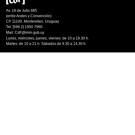
Av. 18 de Julio 885
(entre Andes y Convención)
CP 11100. Montevideo. Uruguay
Tel: [598 2] 1950 7960
Mail:
CdF@imm.gub.uy
Lunes, miércoles, jueves, viernes: de 10 a 19.30 h.
Martes: de 10 a 21 h. Sábados de 9.30 a 14.30 h.