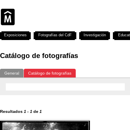
Exposiciones
Fotografías del CdF
Investigación
Educat
Catálogo de fotografías
General
Catálogo de fotografías
Resultados
1
-
1
de
1