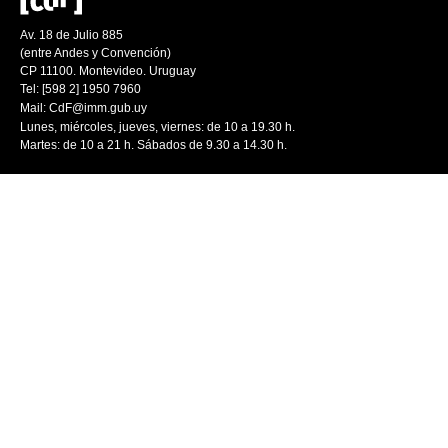
Av. 18 de Julio 885
(entre Andes y Convención)
CP 11100. Montevideo. Uruguay
Tel: [598 2] 1950 7960
Mail:
CdF@imm.gub.uy
Lunes, miércoles, jueves, viernes: de 10 a 19.30 h.
Martes: de 10 a 21 h. Sábados de 9.30 a 14.30 h.