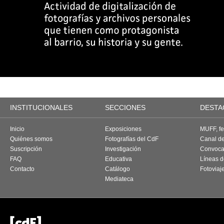
INSTITUCIONALES
SECCIONES
DESTA
Inicio
Exposiciones
MUFF, fes
Quiénes somos
Fotografías del CdF
Canal d
Suscripción
Investigación
Convoca
FAQ
Educativa
Líneas d
Contacto
Catálogo
Fotoviaj
Mediateca