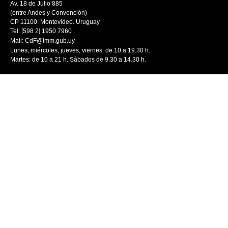
Av. 18 de Julio 885
(entre Andes y Convención)
CP 11100. Montevideo. Uruguay
Tel: [598 2] 1950 7960
Mail:
CdF@imm.gub.uy
Lunes, miércoles, jueves, viernes: de 10 a 19.30 h.
Martes: de 10 a 21 h. Sábados de 9.30 a 14.30 h.