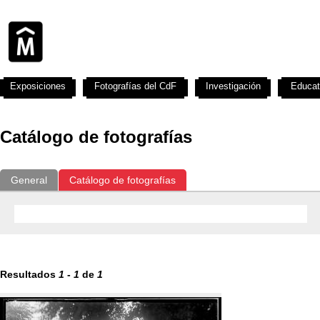
Exposiciones
Fotografías del CdF
Investigación
Educat
Catálogo de fotografías
General
Catálogo de fotografías
Resultados
1
-
1
de
1