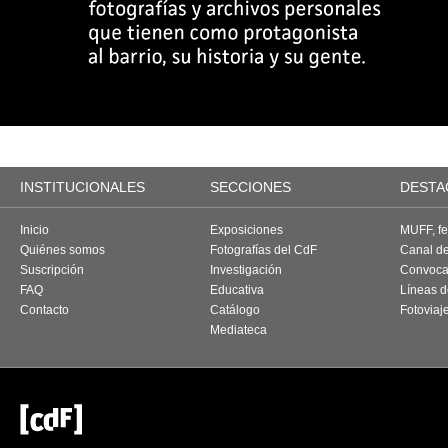
INSTITUCIONALES
SECCIONES
DESTA
Inicio
Exposiciones
MUFF, fes
Quiénes somos
Fotografías del CdF
Canal d
Suscripción
Investigación
Convoca
FAQ
Educativa
Líneas d
Contacto
Catálogo
Fotoviaj
Mediateca