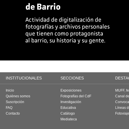
INSTITUCIONALES
SECCIONES
DESTA
Inicio
Exposiciones
MUFF, fes
Quiénes somos
Fotografías del CdF
Canal d
Suscripción
Investigación
Convoca
FAQ
Educativa
Líneas d
Contacto
Catálogo
Fotoviaj
Mediateca