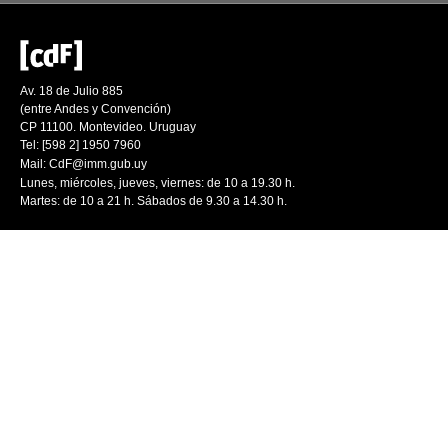
Av. 18 de Julio 885
(entre Andes y Convención)
CP 11100. Montevideo. Uruguay
Tel: [598 2] 1950 7960
Mail:
CdF@imm.gub.uy
Lunes, miércoles, jueves, viernes: de 10 a 19.30 h.
Martes: de 10 a 21 h. Sábados de 9.30 a 14.30 h.