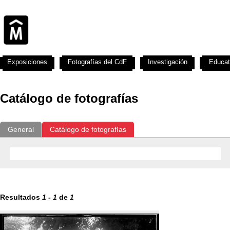
Exposiciones
Fotografías del CdF
Investigación
Educat
Catálogo de fotografías
General
Catálogo de fotografías
Resultados
1
-
1
de
1