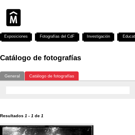
Exposiciones
Fotografías del CdF
Investigación
Educat
Catálogo de fotografías
General
Catálogo de fotografías
Resultados
1
-
1
de
1