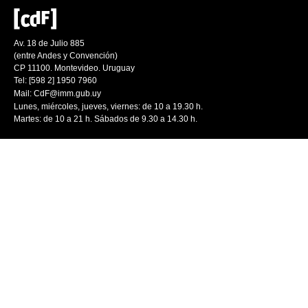
Av. 18 de Julio 885
(entre Andes y Convención)
CP 11100. Montevideo. Uruguay
Tel: [598 2] 1950 7960
Mail:
CdF@imm.gub.uy
Lunes, miércoles, jueves, viernes: de 10 a 19.30 h.
Martes: de 10 a 21 h. Sábados de 9.30 a 14.30 h.