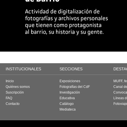
INSTITUCIONALES
SECCIONES
DESTA
Inicio
Exposiciones
MUFF, fes
Quiénes somos
Fotografías del CdF
Canal d
Suscripción
Investigación
Convoca
FAQ
Educativa
Líneas d
Contacto
Catálogo
Fotoviaj
Mediateca