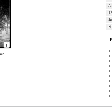
Ar
E
Ju
Ni
P
rro.