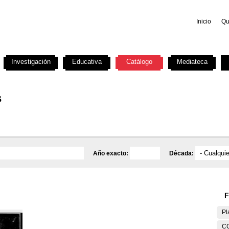
Inicio
Qu
Investigación
Educativa
Catálogo
Mediateca
s
Año exacto:
Década:
F
Pl
C