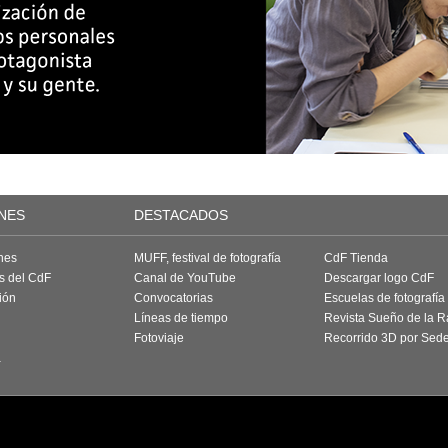
NES
DESTACADOS
nes
MUFF, festival de fotografía
CdF Tienda
as del CdF
Canal de YouTube
Descargar logo CdF
ión
Convocatorias
Escuelas de fotografía
Líneas de tiempo
Revista Sueño de la 
Fotoviaje
Recorrido 3D por Sed
a