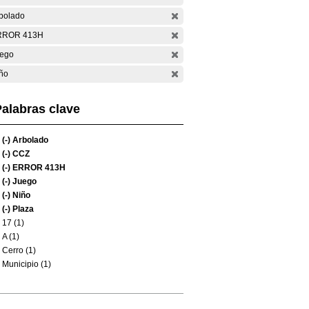
bolado
RROR 413H
ego
ño
alabras clave
(-)
Arbolado
(-)
CCZ
(-)
ERROR 413H
(-)
Juego
(-)
Niño
(-)
Plaza
17 (1)
A (1)
Cerro (1)
Municipio (1)