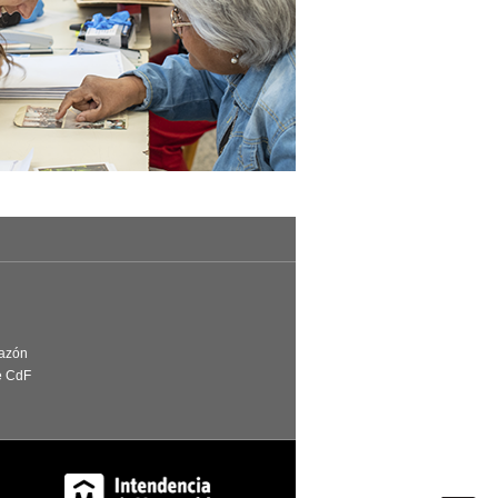
Razón
e CdF