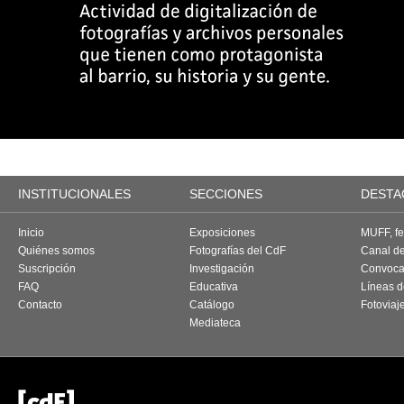
INSTITUCIONALES
SECCIONES
DESTA
Inicio
Exposiciones
MUFF, fes
Quiénes somos
Fotografías del CdF
Canal d
Suscripción
Investigación
Convoca
FAQ
Educativa
Líneas d
Contacto
Catálogo
Fotoviaj
Mediateca