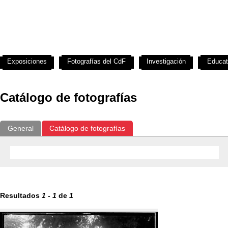
Exposiciones
Fotografías del CdF
Investigación
Educat
Catálogo de fotografías
General
Catálogo de fotografías
Resultados
1
-
1
de
1