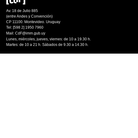
Av. 18 de Julio 885
(entre Andes y Convención)
CP 11100. Montevideo. Uruguay
Tel: [598 2] 1950 7960
Mail:
CdF@imm.gub.uy
Lunes, miércoles, jueves, viernes: de 10 a 19.30 h.
Martes: de 10 a 21 h. Sábados de 9.30 a 14.30 h.